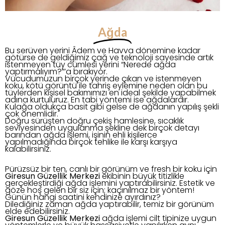
Ağda
Bu serüven yerini Âdem ve Havva dönemine kadar
götürse de geldiğimiz çağ ve teknoloji sayesinde artık
istenmeyen tüy cümlesi yerini “Nerede ağda
yaptırmalıyım?”’a bırakıyor.
Vücudumuzun birçok yerinde çıkan ve istenmeyen
koku, kötü görüntü ile tahriş eylemine neden olan bu
tüylerden kişisel bakımımızı en ideal şekilde yapabilmek
adına kurtuluruz. En tabi yöntemi ise ağdalardır.
Kulağa oldukça basit gibi gelse de ağdanın yapılış şekli
çok önemlidir.
Doğru sürüşten doğru çekiş hamlesine, sıcaklık
seviyesinden uygulanma şekline dek birçok detayı
barından ağda işlemi, işinin ehli kişilerce
yapılmadığında birçok tehlike ile karşı karşıya
kalabilirsiniz.
Pürüzsüz bir ten, canlı bir görünüm ve fresh bir koku için
Giresun Güzellik Merkezi
ekibinin büyük titizlikle
gerçekleştirdiği ağda işlemini yaptırabilirsiniz. Estetik ve
göze hoş gelen bir siz için; kaçınılmaz bir yöntem!
Günün hangi saatini kendinize ayırdınız?
Dilediğiniz zaman ağda yaptırabilir, temiz bir görünüm
elde edebilirsiniz.
Giresun Güzellik Merkezi
ağda işlemi cilt tipinize uygun