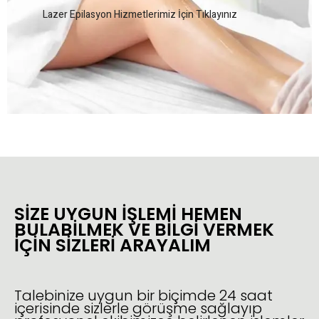
Lazer Epilasyon Hizmetlerimiz İçin Tıklayınız
SIZE UYGUN IŞLEMI HEMEN
BULABILMEK VE BILGI VERMEK
IÇIN SIZLERI ARAYALIM
Talebinize uygun bir biçimde 24 saat
içerisinde sizlerle görüşme sağlayıp