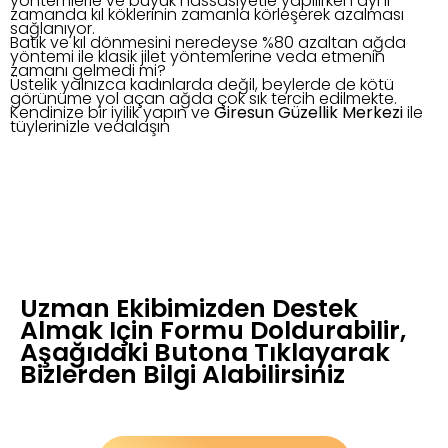
yöntemlerle ve büyük hassasiyetle yapılırken aynı
zamanda kıl köklerinin zamanla körleşerek azalması
sağlanıyor.
Batık ve kıl dönmesini neredeyse %80 azaltan ağda
yöntemi ile klasik jilet yöntemlerine veda etmenin
zamanı gelmedi mi?
Üstelik yalnızca kadınlarda değil, beylerde de kötü
görünüme yol açan ağda çok sık tercih edilmekte.
Kendinize bir iyilik yapın ve
Giresun Güzellik Merkezi
ile
tüylerinizle vedalaşın
Uzman Ekibimizden Destek
Almak Için Formu Doldurabilir,
Aşağıdaki Butona Tıklayarak
Bizlerden Bilgi Alabilirsiniz